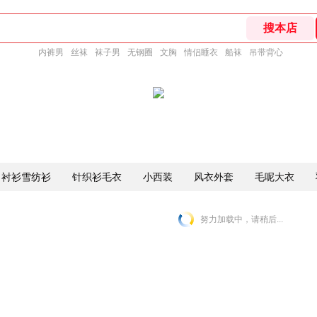
内裤男
丝袜
袜子男
无钢圈
文胸
情侣睡衣
船袜
吊带背心
衬衫雪纺衫
针织衫毛衣
小西装
风衣外套
毛呢大衣
努力加载中，请稍后...