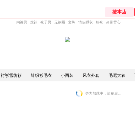
内裤男
丝袜
袜子男
无钢圈
文胸
情侣睡衣
船袜
吊带背心
衬衫雪纺衫
针织衫毛衣
小西装
风衣外套
毛呢大衣
努力加载中，请稍后...