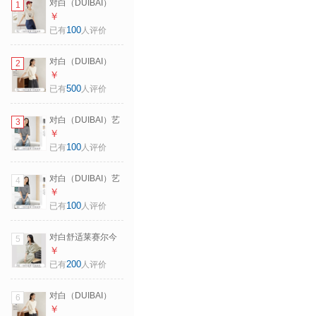
对白（DUIBAI）
1
【AN大码系列】美
￥
式撞色做旧玫瑰印
100
已有
人评价
花T恤mm百搭宽松
显瘦短袖上衣 冰川
对白（DUIBAI）
2
灰 M 建议体重110-
【AN大码系列】设
￥
125
计感收腰短袖T恤夏
500
已有
人评价
季微胖mm多巴胺上
衣体恤 米杏色 M 建
对白（DUIBAI）艺
3
议体重110-125
术画作联名撞色条
￥
纹短袖t恤女2026夏
100
已有
人评价
季新款莱赛尔宽松
上衣 藏青灰条纹 M
对白（DUIBAI）艺
4
术画作联名撞色条
￥
纹短袖t恤女2026夏
100
已有
人评价
季新款莱赛尔宽松
上衣 藏青灰条纹 L
对白舒适莱赛尔今
5
年流行漂亮套装裙
￥
女2026夏新款衬衣
200
已有
人评价
半身裙两件套 灰豆
绿 L
对白（DUIBAI）
6
【AN大码系列】设
￥