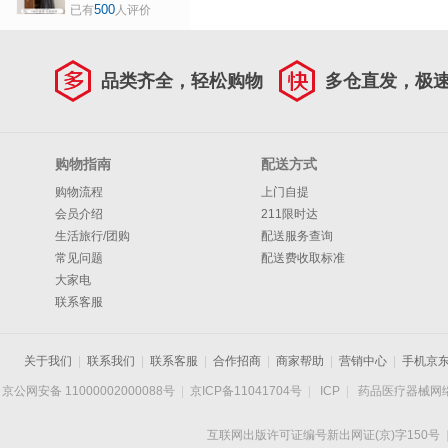
计感收腰短袖T恤夏
500
已有
人评价
季微胖mm多巴胺上
衣体恤 米杏色 L 建
议体重125-135
品类齐全，轻松购物
多仓直发，极
购物指南
配送方式
购物流程
上门自提
会员介绍
211限时达
生活旅行/团购
配送服务查询
常见问题
配送费收取标准
大家电
联系客服
关于我们
|
联系我们
|
联系客服
|
合作招商
|
商家帮助
|
营销中心
|
手机京
京公网安备 11000002000088号
|
京ICP备11041704号
|
ICP
|
药品医疗器械网
互联网出版许可证编号新出网证(京)字150号