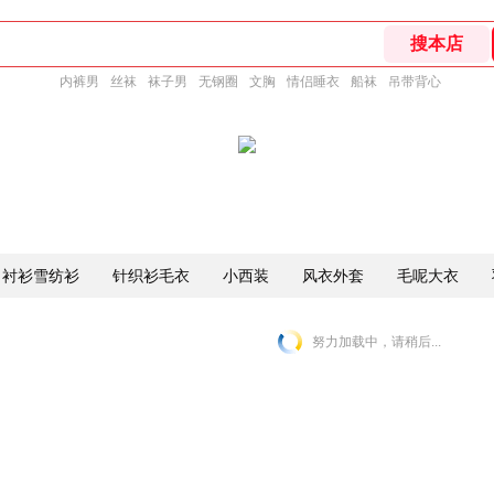
内裤男
丝袜
袜子男
无钢圈
文胸
情侣睡衣
船袜
吊带背心
衬衫雪纺衫
针织衫毛衣
小西装
风衣外套
毛呢大衣
努力加载中，请稍后...